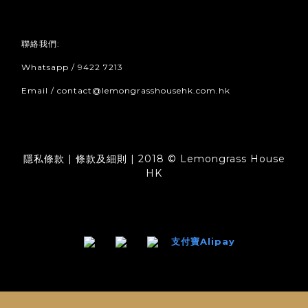
聯絡我們:
Whatsapp / 9422 7213
Email / contact@lemongrasshousehk.com.hk
隱私條款 | 條款及細則 | 2018 © Lemongrass House
HK
支付寶Alipay