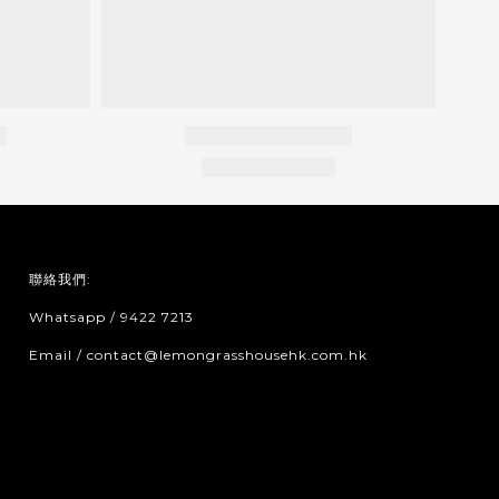
聯絡我們:
Whatsapp / 9422 7213
Email / contact@lemongrasshousehk.com.hk