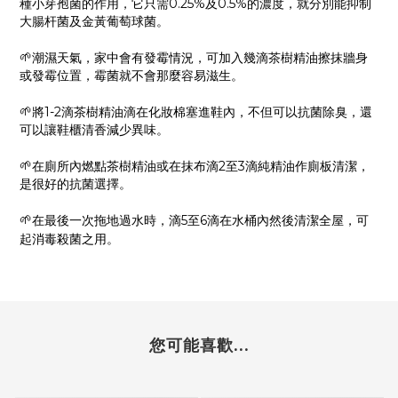
種小芽孢菌的作用，它只需0.25%及
0.5%的濃度，就分別能抑制
大腸杆菌及金黃葡萄球菌。
🌱
潮濕天氣，家中會有發霉情況，可加入幾滴茶樹精油擦抹牆
身
或發霉位置，霉菌就不會那麼容易滋生。
🌱
將1-2滴茶樹精油滴在化妝棉塞進鞋內，不但可以抗菌除
臭，還
可以讓鞋櫃清香減少異味。
🌱
在廁所內燃點茶樹精油或在抹布滴
2
至
3
滴純精油作廁
板清潔，
是很好的抗菌選擇
。
🌱
在最後一次拖地過水時，滴5至6滴在水桶內然後清潔全屋
，可
起消毒殺菌之用
。
您可能喜歡...