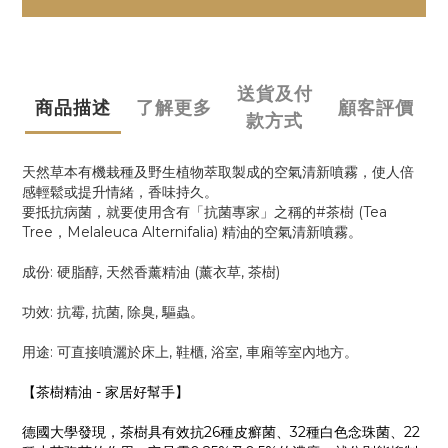
送貨及付
商品描述
了解更多
顧客評價
款方式
天然草本有機栽種及野生植物萃取製成的空氣清新噴霧，使人倍
感輕鬆或提升情緒，香味持久。
要抵抗病菌，就要使用含有「抗菌專家」之稱的#茶樹 (Tea
Tree，Melaleuca Alternifalia) 精油的空氣清新噴霧
。
成份: 硬脂醇, 天然香薰精油 (薰衣草, 茶樹)
功效: 抗霉, 抗菌, 除臭, 驅蟲
。
用途: 可直接噴灑於床上, 鞋櫃, 浴室, 車廂等室內地方。
【茶樹精油 - 家居好幫手】
德國大學發現，茶樹具有效抗26種皮癬菌、32種
白色念珠菌、22