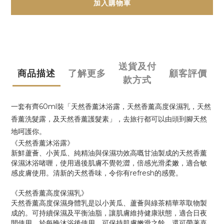
加入購物車
送貨及付
商品描述
了解更多
顧客評價
款方式
一套有齊60ml裝「天然香薰沐浴露，天然香薰高度保濕乳，天然
香薰洗髮露，及天然香薰護髮素」，去旅行都可以由頭到腳天然
地呵護你。
《天然香薰沐浴露》
新鮮蘆薈、小黃瓜、純精油與保濕功效高嘅甘油製成的天然香薰
保濕沐浴啫喱，使用過後肌膚不覺乾澀，倍感光滑柔嫩，適合敏
感皮膚使用。清新的天然香味，令你有refresh的感覺。
《天然香薰高度保濕乳》
天然香薰高度保濕身體乳是以小黃瓜、蘆薈與綠茶精華萃取物製
成的。可持續保濕及平衡油脂，讓肌膚維持健康狀態，適合日夜
間使用。於每晚沐浴後使用，可保持肌膚嫩滑之餘，還可帶著喜