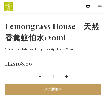
Lemongrass House - 天然
香薰蚊怕水120ml
*Delivery date will begin on April 5th 2024
HK$108.00
加入購物車