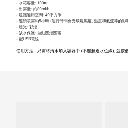
- 水箱容量: 100ml
- 出霧量: 約20ml/h
- 建議適用空間: 40平方米
- 連續噴霧約5小時 (運行時間會受環境濕度, 温度和氣流等的影
- 燈光: 彩燈
- 缺水保護: 自動關燈關霧
- 配USB電線
使用方法 - 只需將清水加入容器中 (不能超過水位線), 並按個人