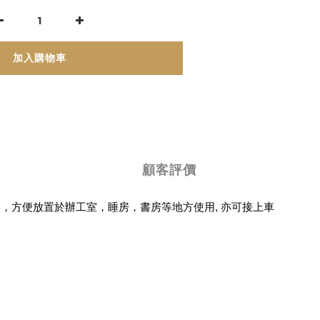
加入購物車
顧客評價
巧
，
方便放置於辦工室
，
睡房
，
書房等地方使用
, 亦
可接上車