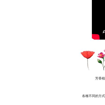
芳香植
各
種
不同的方式