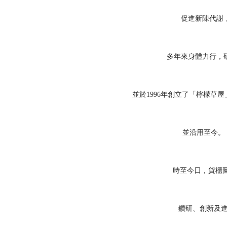
促
進
新
陳
代
謝
多年
來
身體力行，
並於
1996
年
創
立了
「檸
檬草屋
並沿
用
至今。
時至今日，
貨櫃
鑽研
、創
新及