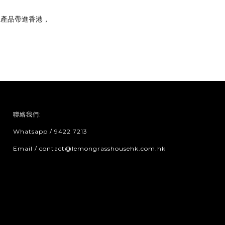
A
產
品帶
進
香港
，
聯絡我們:
Whatsapp / 9422 7213
Email / contact@lemongrasshousehk.com.hk