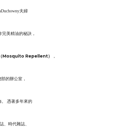
taDuchowny
夫
婦
作完美精油的秘
訣，
（
Mosquito Repellent
）
，
總部的
辦
公室
，
飾
。
憑
著多年
來的
誌、
時代雜
誌、