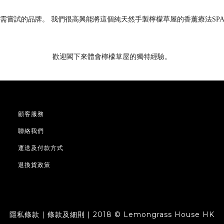
需
嘗試
的品牌。
我們
很高
興
能將
這個純
天然手製
檸
檬草屋的香薰
療
法
SP
歡
迎
閣
下
來
體會
檸
檬草屋的
獨
特
經驗。
顧客服務
聯絡我們
運送及付款方式
退換貨政策
隱私條款 | 條款及細則 | 2018 © Lemongrass House HK