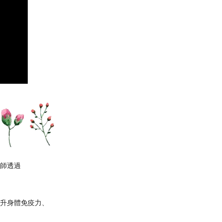
師透
過
升身體免疫力
、