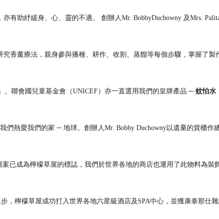
，亦有助
紓緩
身
、
心
、靈
的不
適
。
創辦
人
Mr. BobbyDuchowny
及
Mrs. Pali
研究香薰
療
法，親身參與播
種、
耕作
、
收割
、
蒸
餾
等每
個
步
驟
，掌握了製
蚊怕水
」
。
聯會國兒童基金會
（
UNICEF
）亦一直
選用我們的
皇牌
產
品
─
─
我
們熱
愛我
們
的家
地球。
創辦
人
Mr. Bobby Duchowny
以
遺棄
的
貨櫃
作
圖
案已成
為檸
檬草屋的
標誌
，我
們
於世界各地的商店也運用了此物料
為裝
進
步，
檸
檬草屋成功打入世界各地六星級酒店及
SPA
中心，並
獲
康泰那仕雜