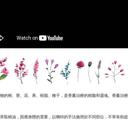
物的根
、莖、
花
、
果
、
樹脂
、種
子，是香薰治
療
的精髓和
靈
魂。香薰治
療
萃取精油，因
應
身體的需要，以
獨
特的手法施用於不同部位，不
單
有助提