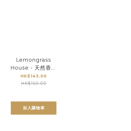
Lemongrass
House - 天然香薰
護髮素 260ML (多
HK$145.00
款香味)
HK$160.00
加入購物車