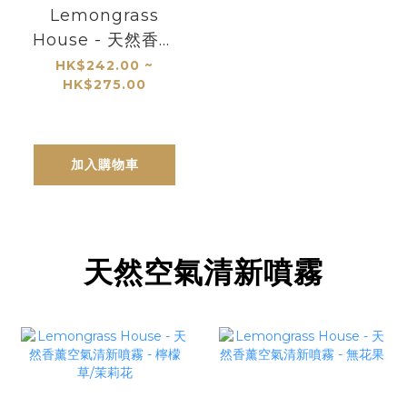
Lemongrass
House - 天然香薰
座 120ml (多款香
HK$242.00 ~
HK$275.00
味)
加入購物車
天然空氣清新噴霧