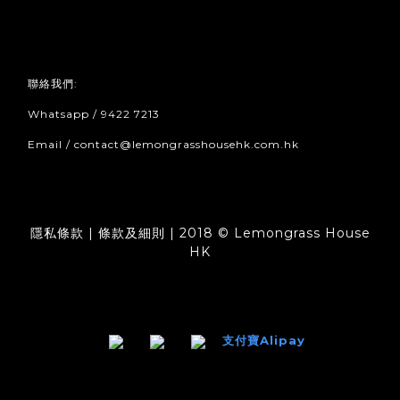
聯絡我們:
Whatsapp / 9422 7213
Email / contact@lemongrasshousehk.com.hk
隱私條款 | 條款及細則 | 2018 © Lemongrass House
HK
支付寶Alipay