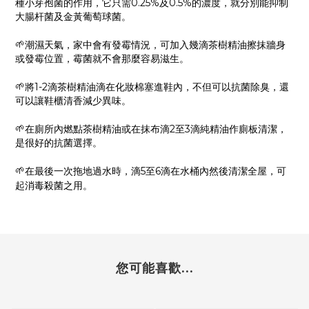
種小芽孢菌的作用，它只需0.25%及
0.5%的濃度，就分別能抑制
大腸杆菌及金黃葡萄球菌。
🌱
潮濕天氣，家中會有發霉情況，可加入幾滴茶樹精油擦抹牆
身
或發霉位置，霉菌就不會那麼容易滋生。
🌱
將1-2滴茶樹精油滴在化妝棉塞進鞋內，不但可以抗菌除
臭，還
可以讓鞋櫃清香減少異味。
🌱
在廁所內燃點茶樹精油或在抹布滴
2
至
3
滴純精油作廁
板清潔，
是很好的抗菌選擇
。
🌱
在最後一次拖地過水時，滴5至6滴在水桶內然後清潔全屋
，可
起消毒殺菌之用
。
您可能喜歡...