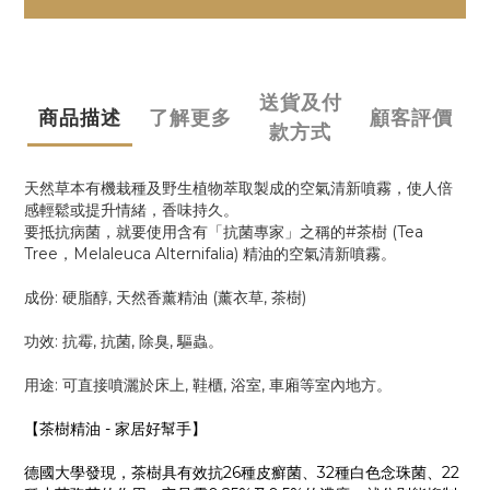
送貨及付
商品描述
了解更多
顧客評價
款方式
天然草本有機栽種及野生植物萃取製成的空氣清新噴霧，使人倍
感輕鬆或提升情緒，香味持久。
要抵抗病菌，就要使用含有「抗菌專家」之稱的#茶樹 (Tea
Tree，Melaleuca Alternifalia) 精油的空氣清新噴霧
。
成份: 硬脂醇, 天然香薰精油 (薰衣草, 茶樹)
功效: 抗霉, 抗菌, 除臭, 驅蟲
。
用途: 可直接噴灑於床上, 鞋櫃, 浴室, 車廂等室內地方。
【茶樹精油 - 家居好幫手】
德國大學發現，茶樹具有效抗26種皮癬菌、32種
白色念珠菌、22