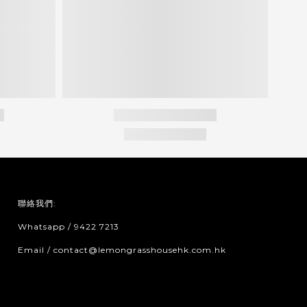
聯絡我們:
Whatsapp / 9422 7213
Email / contact@lemongrasshousehk.com.hk