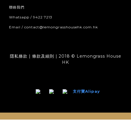
聯絡我們:
Whatsapp / 9422 7213
Email / contact@lemongrasshousehk.com.hk
隱私條款 | 條款及細則 | 2018 © Lemongrass House
HK
支付寶Alipay