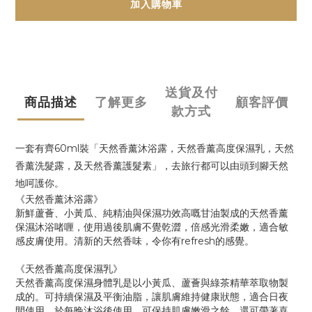
加入購物車
送貨及付
商品描述
了解更多
顧客評價
款方式
一套有齊60ml裝「天然香薰沐浴露，天然香薰高度保濕乳，天然
香薰洗髮露，及天然香薰護髮素」，去旅行都可以由頭到腳天然
地呵護你。
《天然香薰沐浴露》
新鮮蘆薈、小黃瓜、純精油與保濕功效高嘅甘油製成的天然香薰
保濕沐浴啫喱，使用過後肌膚不覺乾澀，倍感光滑柔嫩，適合敏
感皮膚使用。清新的天然香味，令你有refresh的感覺。
《天然香薰高度保濕乳》
天然香薰高度保濕身體乳是以小黃瓜、蘆薈與綠茶精華萃取物製
成的。可持續保濕及平衡油脂，讓肌膚維持健康狀態，適合日夜
間使用。於每晚沐浴後使用，可保持肌膚嫩滑之餘，還可帶著喜