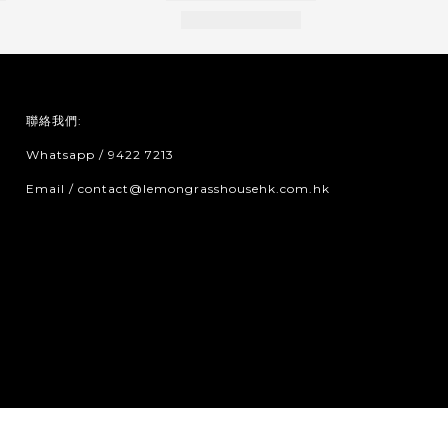
聯絡我們:
Whatsapp / 9422 7213
Email / contact@lemongrasshousehk.com.hk