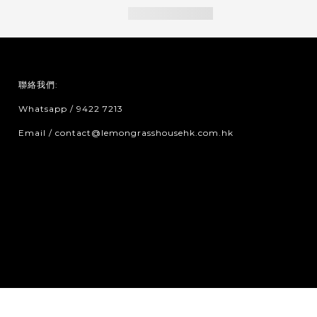
聯絡我們:
Whatsapp / 9422 7213
Email / contact@lemongrasshousehk.com.hk